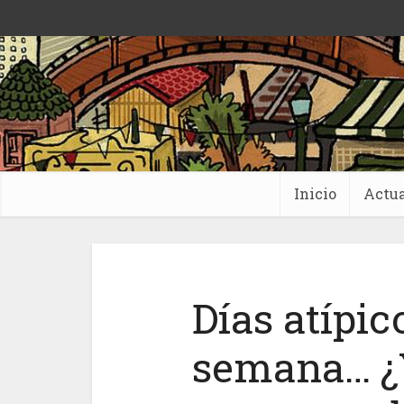
Inicio
Actua
Días atípic
semana… ¿