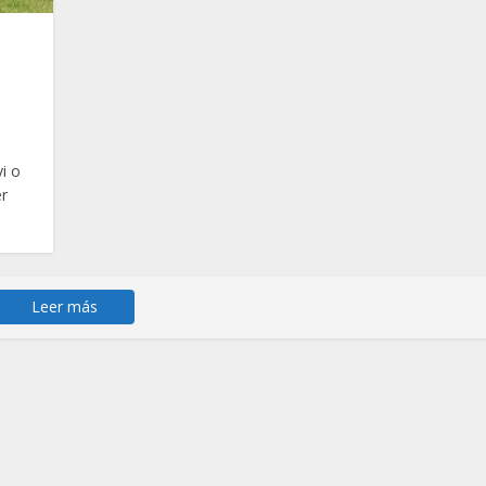
i o
r
Leer más