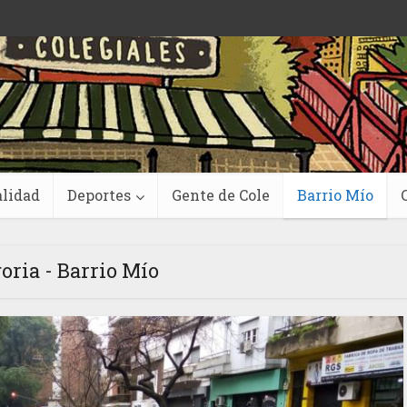
lidad
Deportes
Gente de Cole
Barrio Mío
oria - Barrio Mío