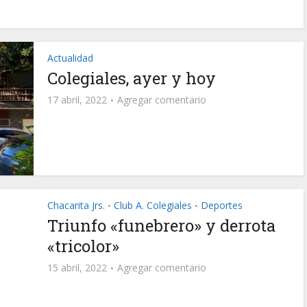
Actualidad
Colegiales, ayer y hoy
17 abril, 2022
Agregar comentario
Chacarita Jrs.
Club A. Colegiales
Deportes
•
•
Triunfo «funebrero» y derrota
«tricolor»
15 abril, 2022
Agregar comentario