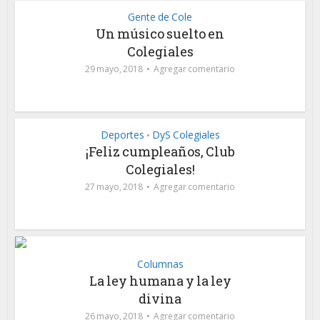
Gente de Cole
Un músico suelto en
Colegiales
29 mayo, 2018
Agregar comentario
Deportes
DyS Colegiales
•
¡Feliz cumpleaños, Club
Colegiales!
27 mayo, 2018
Agregar comentario
Columnas
La ley humana y la ley
divina
26 mayo, 2018
Agregar comentario