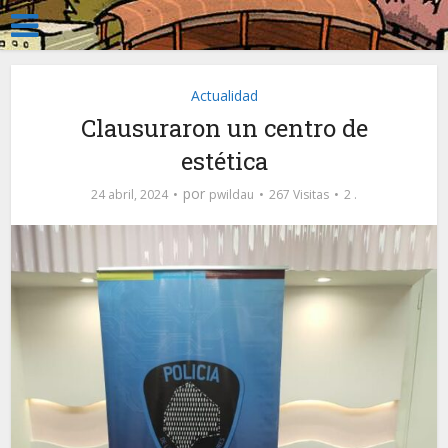
Actualidad
Clausuraron un centro de
estética
por
24 abril, 2024
pwildau
267 Visitas
2 .