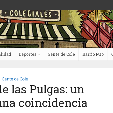
lidad
Deportes
Gente de Cole
Barrio Mío
Gente de Cole
e las Pulgas: un
una coincidencia