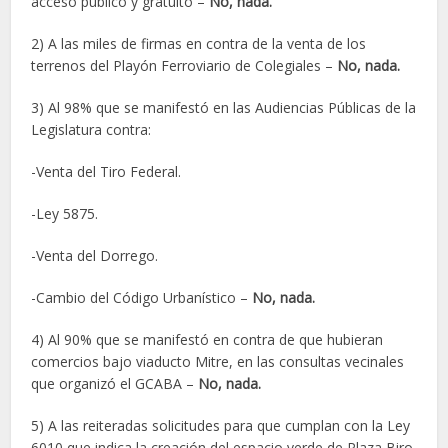
acceso público y gratuito –
No, nada.
2) A las miles de firmas en contra de la venta de los
terrenos del Playón Ferroviario de Colegiales –
No, nada.
3) Al 98% que se manifestó en las Audiencias Públicas de la
Legislatura contra:
-Venta del Tiro Federal.
-Ley 5875.
-Venta del Dorrego.
-Cambio del Código Urbanístico –
No, nada.
4) Al 90% que se manifestó en contra de que hubieran
comercios bajo viaducto Mitre, en las consultas vecinales
que organizó el GCABA –
No, nada.
5) A las reiteradas solicitudes para que cumplan con la Ley
6010 que indica la creación del espacio verde de Plaza Biro