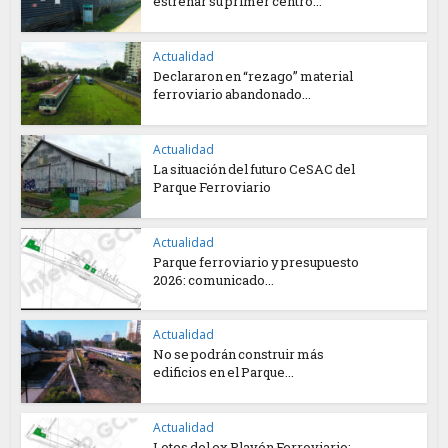
estrenar su primer centro...
Actualidad
Declararon en “rezago” material
ferroviario abandonado...
Actualidad
La situación del futuro CeSAC del
Parque Ferroviario
Actualidad
Parque ferroviario y presupuesto
2026: comunicado...
Actualidad
No se podrán construir más
edificios en el Parque...
Actualidad
Lotes del ex Playón Ferroviario: