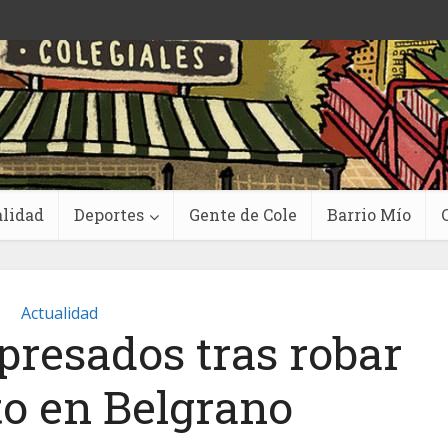
lidad
Deportes
Gente de Cole
Barrio Mío
Actualidad
presados tras robar
o en Belgrano