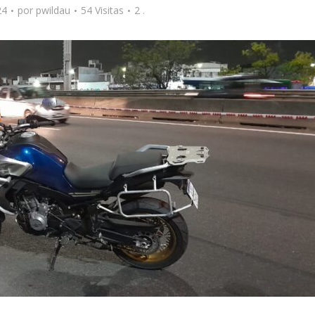
24
por
pwildau
54 Visitas
2 .