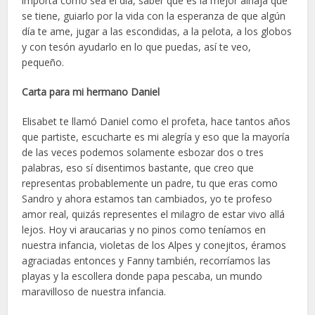
importa como sea el día, saber que es la mejor alhaja que
se tiene, guiarlo por la vida con la esperanza de que algún
día te ame, jugar a las escondidas, a la pelota, a los globos
y con tesón ayudarlo en lo que puedas, así te veo,
pequeño.
Carta para mi hermano Daniel
Elisabet te llamó Daniel como el profeta, hace tantos años
que partiste, escucharte es mi alegría y eso que la mayoría
de las veces podemos solamente esbozar dos o tres
palabras, eso sí disentimos bastante, que creo que
representas probablemente un padre, tu que eras como
Sandro y ahora estamos tan cambiados, yo te profeso
amor real, quizás representes el milagro de estar vivo allá
lejos. Hoy vi araucarias y no pinos como teníamos en
nuestra infancia, violetas de los Alpes y conejitos, éramos
agraciadas entonces y Fanny también, recorríamos las
playas y la escollera donde papa pescaba, un mundo
maravilloso de nuestra infancia.