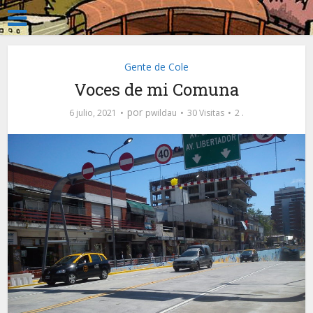
Gente de Cole
Voces de mi Comuna
por
6 julio, 2021
pwildau
30 Visitas
2 .