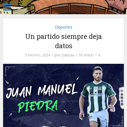
Deportes
Un partido siempre deja
datos
por
5 febrero, 2024
pwildau
50 Visitas
4 .