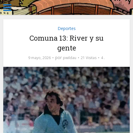
Deportes
Comuna 13: River y su
gente
por
9 mayo, 2026
pwildau
21 Visitas
4 .