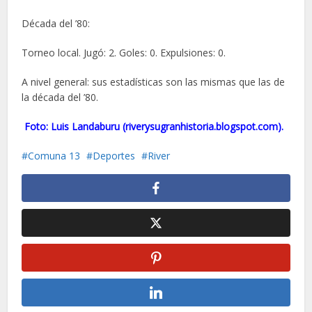
Década del ’80:
Torneo local. Jugó: 2. Goles: 0. Expulsiones: 0.
A nivel general: sus estadísticas son las mismas que las de
la década del ’80.
Foto: Luis Landaburu (
riverysugranhistoria.blogspot.com
).
Comuna 13
Deportes
River