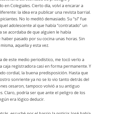
 en Colegiales. Cierto día, volví a encarar a
erente: la idea era publicar una revista barrial.
piciantes. No lo meditó demasiado. Su “sí” fue
aquel adolescente al que había “contratado” un
a se acordaba de que alguien le había
 haber pasado por su cocina unas horas. Sin
misma, aquella y esta vez.
a de este medio periodístico, me tocó verlo a
a caja registradora casi en forma permanente. Y
udo cordial, la buena predisposición. Hasta que
ostro sonriente ya no se lo vio tanto detrás del
ones cesaron, tampoco volvió a su antiguo
. Claro, podría ser que ante el peligro de los
egún era lógico deducir.
rás, escuché por el barrio la noticia: José había