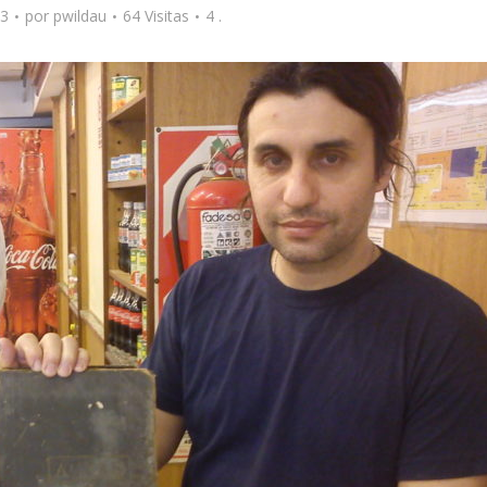
23
por
pwildau
64 Visitas
4 .