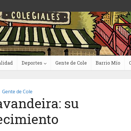
lidad
Deportes
Gente de Cole
Barrio Mío
Gente de Cole
avandeira: su
lecimiento