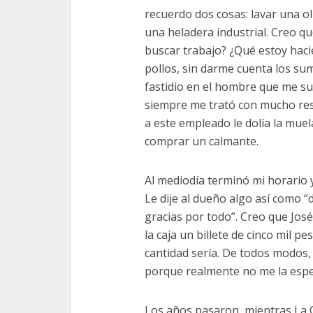
recuerdo dos cosas: lavar una o
una heladera industrial. Creo q
buscar trabajo? ¿Qué estoy haci
pollos, sin darme cuenta los su
fastidio en el hombre que me sup
siempre me trató con mucho res
a este empleado le dolía la muel
comprar un calmante.
Al mediodía terminó mi horario y 
Le dije al dueño algo así como 
gracias por todo”. Creo que Jos
la caja un billete de cinco mil p
cantidad sería. De todos modos,
porque realmente no me la esp
Los años pasaron, mientras La C