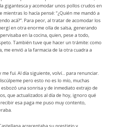
lla gigantesca y acomodar unos pollos crudos en
ue mientras lo hacía pensé: “¿Quién me mandó a
endo acá?”. Para peor, al tratar de acomodar los
mergí en otra enorme olla de salsa, generando
ervisaba en la cocina, quien, pese a todo,
peto. También tuve que hacer un trámite: como
a, me envió a la farmacia de la otra cuadra a
me fui. Al día siguiente, volví… para renunciar.
“discúlpeme pero esto no es lo mío, muchas
é esbozó una sonrisa y de inmediato extrajo de
esos, que actualizados al día de hoy, ignoro qué
 recibir esa paga me puso muy contento,
eraba.
astellana acrecentaba su prestigio y