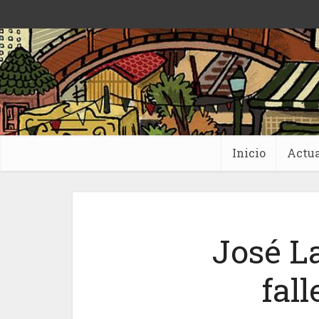
Inicio
Actua
José L
fal