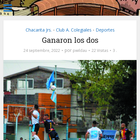
Chacarita Jrs.
Club A. Colegiales
Deportes
•
•
Ganaron los dos
por
24 septiembre, 2022
pwildau
22 Visitas
3 .