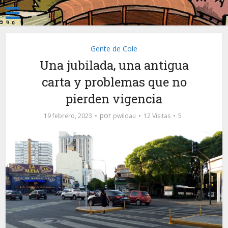
Gente de Cole
Una jubilada, una antigua
carta y problemas que no
pierden vigencia
por
19 febrero, 2023
pwildau
12 Visitas
5 .