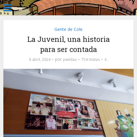
Gente de Cole
La Juvenil, una historia
para ser contada
por
8 abril, 2024
pwildau
754 Visitas
4 .