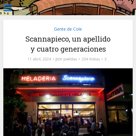
Gente de Cole
Scannapieco, un apellido
y cuatro generaciones
por
11 abril, 2024
pwildau
204 Visitas
3 .