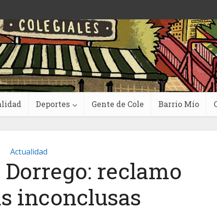
lidad
Deportes
Gente de Cole
Barrio Mío
Actualidad
y Dorrego: reclamo
as inconclusas