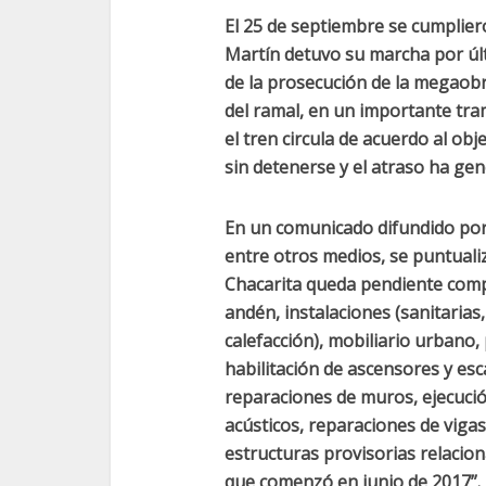
El 25 de septiembre se cumpliero
Martín detuvo su marcha por úl
de la prosecución de la megaobra
del ramal, en un importante tram
el tren circula de acuerdo al ob
sin detenerse y el atraso ha gen
En un comunicado difundido por
entre otros medios, se puntualiz
Chacarita queda pendiente compl
andén, instalaciones (sanitarias,
calefacción), mobiliario urbano, 
habilitación de ascensores y es
reparaciones de muros, ejecució
acústicos, reparaciones de vigas
estructuras provisorias relacio
que comenzó en junio de 2017”.