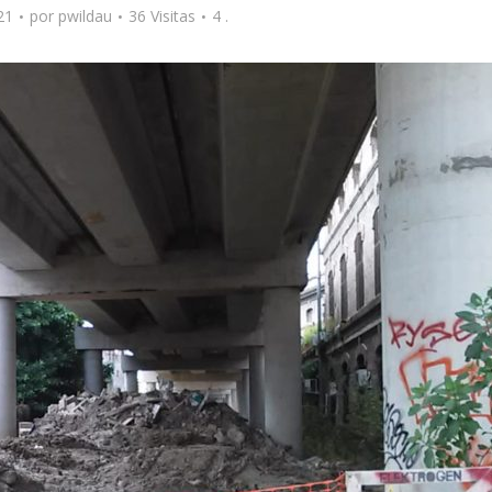
21
por
pwildau
36 Visitas
4 .