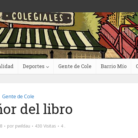
lidad
Deportes
Gente de Cole
Barrio Mío
Gente de Cole
or del libro
18
por
pwildau
430 Visitas
4 .