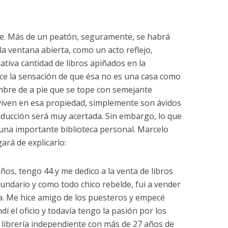
nde. Más de un peatón, seguramente, se habrá
 ventana abierta, como un acto reflejo,
tiva cantidad de libros apiñados en la
rece la sensación de que ésa no es una casa como
ombre de a pie que se tope con semejante
iven en esa propiedad, simplemente son ávidos
deducción será muy acertada. Sin embargo, lo que
una importante biblioteca personal. Marcelo
ará de explicarlo:
años, tengo 44 y me dedico a la venta de libros
cundario y como todo chico rebelde, fui a vender
lia. Me hice amigo de los puesteros y empecé
í el oficio y todavía tengo la pasión por los
a librería independiente con más de 27 años de