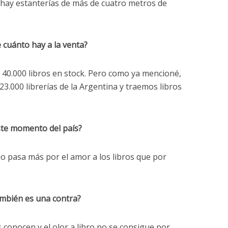
e hay estanterías de más de cuatro metros de
 cuánto hay a la venta?
s 40.000 libros en stock. Pero como ya mencioné,
.000 librerías de la Argentina y traemos libros
ste momento del país?
ajo pasa más por el amor a los libros que por
también es una contra?
 conocen y el olor a libro no se consigue por