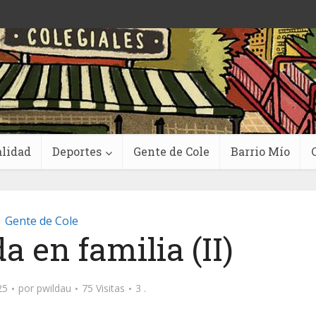
lidad
Deportes
Gente de Cole
Barrio Mío
Gente de Cole
 en familia (II)
25
por
pwildau
75 Visitas
3 .