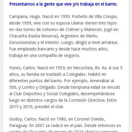
Presentamos a la gente que vive y/o trabaja en el barrio.
Campana, Hugo. Nació en 1959. Porteño de Villa Crespo,
desde 1999, vive con su esposa Liliana -tienen tres hijos-
en «las torres de colores» de Crámer y Matienzo. Jugó en
Chacarita (hasta Reserva), Argentino de Merlo,
Excursionistas y el Interior. Luego, dirigió a nivel amateur.
Fue empleado bancario y desde hace muchos años,
trabaja en una compañía de seguros.
Funes, Carlos. Nació en 1953, en Necochea, Bs. As. A sus 5
años, su familia se trasladó a Colegiales. Habitó en
diferentes puntos del barrio. Por ejemplo, Amenábar al
500, y Loreto y Delgado. Desde temprana edad se vinculó
al Club Deportivo y Social Colegiales, desempeñándose
luego en distintos cargos de la Comisión Directiva. Entre
2015 y 2019, presidió el club.
Godoy, Carlos. Nació en 1980, en Coronel Oviedo,
Paraguay. En 2001 se radicó en el país. Desde entonces es
vecino de Chacarita. En marzo de 2024 abrió la carnicería