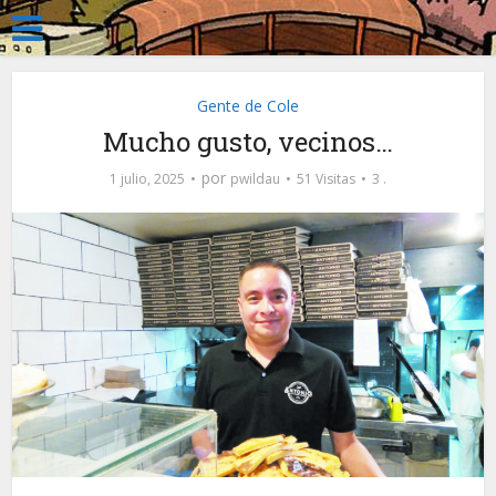
Gente de Cole
Mucho gusto, vecinos…
por
1 julio, 2025
pwildau
51 Visitas
3 .