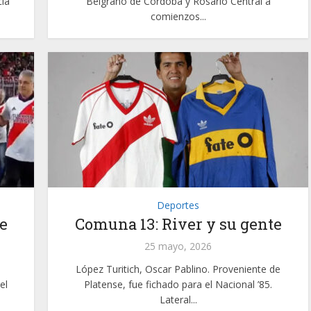
ía
Belgrano de Córdoba y Rosario Central a
comienzos...
Deportes
e
Comuna 13: River y su gente
25 mayo, 2026
López Turitich, Oscar Pablino. Proveniente de
el
Platense, fue fichado para el Nacional ’85.
Lateral...