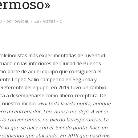
ermoso»
0
por
pwildau
287 Visitas
5 .
voleibolistas más experimentadas de Juventud
tuado en las inferiores de Ciudad de Buenos
ormó parte de aquel equipo que consiguiera el
cente López. Salió campeona en Segunda y
 Referente del equipo, en 2019 tuvo un cambio
nta a desempeñarse como líbero-receptora. De
n nuestro medio:
«Fui toda la vida punta, aunque
o mi entrenador, Leo, nunca me dejó. A ver si
os lo convencemos, no pierdo las esperanzas. La
o lo que se hace con él. Siendo punta, hace un
ecibiendo que atacando. En 2019 que pasó mis