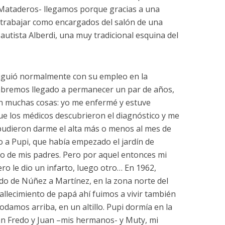
–Mataderos- llegamos porque gracias a una
trabajar como encargados del salón de una
autista Alberdi, una muy tradicional esquina del
iguió normalmente con su empleo en la
habremos llegado a permanecer un par de años,
n muchas cosas: yo me enfermé y estuve
e los médicos descubrieron el diagnóstico y me
 pudieron darme el alta más o menos al mes de
 a Pupi, que había empezado el jardín de
 lo de mis padres. Pero por aquel entonces mi
o le dio un infarto, luego otro… En 1962,
ado de Núñez a Martínez, en la zona norte del
allecimiento de papá ahí fuimos a vivir también
damos arriba, en un altillo. Pupi dormía en la
n Fredo y Juan –mis hermanos- y Muty, mi