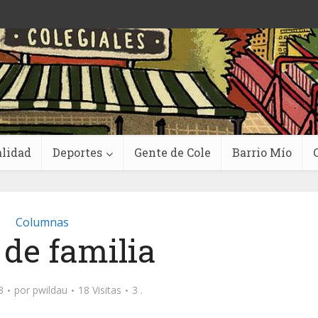
lidad
Deportes
Gente de Cole
Barrio Mío
Columnas
 de familia
3
por
pwildau
18 Visitas
3 .