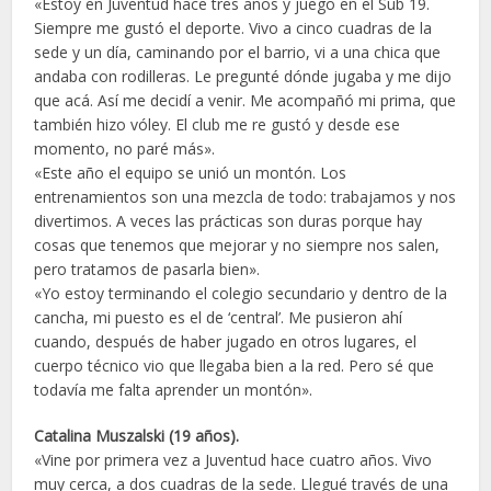
«Estoy en Juventud hace tres años y juego en el Sub 19.
Siempre me gustó el deporte. Vivo a cinco cuadras de la
sede y un día, caminando por el barrio, vi a una chica que
andaba con rodilleras. Le pregunté dónde jugaba y me dijo
que acá. Así me decidí a venir. Me acompañó mi prima, que
también hizo vóley. El club me re gustó y desde ese
momento, no paré más».
«Este año el equipo se unió un montón. Los
entrenamientos son una mezcla de todo: trabajamos y nos
divertimos. A veces las prácticas son duras porque hay
cosas que tenemos que mejorar y no siempre nos salen,
pero tratamos de pasarla bien».
«Yo estoy terminando el colegio secundario y dentro de la
cancha, mi puesto es el de ‘central’. Me pusieron ahí
cuando, después de haber jugado en otros lugares, el
cuerpo técnico vio que llegaba bien a la red. Pero sé que
todavía me falta aprender un montón».
Catalina Muszalski (19 años).
«Vine por primera vez a Juventud hace cuatro años. Vivo
muy cerca, a dos cuadras de la sede. Llegué través de una