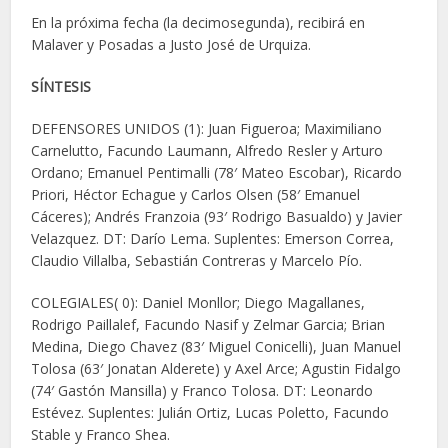
En la próxima fecha (la decimosegunda), recibirá en
Malaver y Posadas a Justo José de Urquiza.
SÍNTESIS
DEFENSORES UNIDOS (1): Juan Figueroa; Maximiliano
Carnelutto, Facundo Laumann, Alfredo Resler y Arturo
Ordano; Emanuel Pentimalli (78′ Mateo Escobar), Ricardo
Priori, Héctor Echague y Carlos Olsen (58′ Emanuel
Cáceres); Andrés Franzoia (93′ Rodrigo Basualdo) y Javier
Velazquez. DT: Darío Lema. Suplentes: Emerson Correa,
Claudio Villalba, Sebastián Contreras y Marcelo Pío.
COLEGIALES( 0): Daniel Monllor; Diego Magallanes,
Rodrigo Paillalef, Facundo Nasif y Zelmar Garcia; Brian
Medina, Diego Chavez (83′ Miguel Conicelli), Juan Manuel
Tolosa (63′ Jonatan Alderete) y Axel Arce; Agustin Fidalgo
(74′ Gastón Mansilla) y Franco Tolosa. DT: Leonardo
Estévez. Suplentes: Julián Ortiz, Lucas Poletto, Facundo
Stable y Franco Shea.