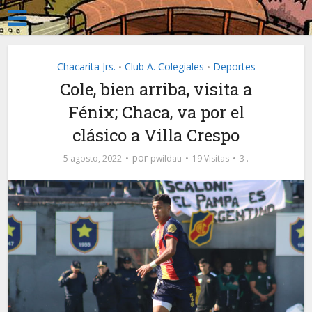
Chacarita Jrs.
Club A. Colegiales
Deportes
•
•
Cole, bien arriba, visita a
Fénix; Chaca, va por el
clásico a Villa Crespo
por
5 agosto, 2022
pwildau
19 Visitas
3 .