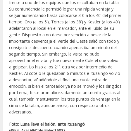
frente a uno de los equipos que los escoltaban en la tabla.
Su contundencia le permitió lograr una rápida ventaja y
seguir aumentando hasta colocarse 3-0 a los 40’ del primer
tiempo. Oro (a los 5’), Torres (a los 38’) y Kestler (a los 40’)
adelantaron al local en el marcador, ante el júbilo de su
gente. Dispuesto a no darse por vencido a pesar de la
importante desventaja el Verde del Oeste salió con todo y
consiguió el descuento cuando apenas iba un minuto del
segundo tiempo. Sin embargo, la visita no pudo
aprovechar el envión y fue nuevamente Cole el que volvió
a golpear. Lo hizo a los 21’, otra vez por intermedio de
Kestler. Al cotejo le quedaban 6 minutos e Ituzaingó volvió
a descontar, añadiéndole al final una cuota extra de
emoción, si bien el tanteador ya no se movió y los dirigidos
por Lema, festejaron alborzadamente un triunfo gracias al
cual, también mantuvieron los tres puntos de ventaja en la
cima de la tabla, aunque ahora, con respecto a otros
adversarios.
Foto: Luna lleva el balón, ante Ituzaingó
(@Juli_Aras/@Colegiales1908).