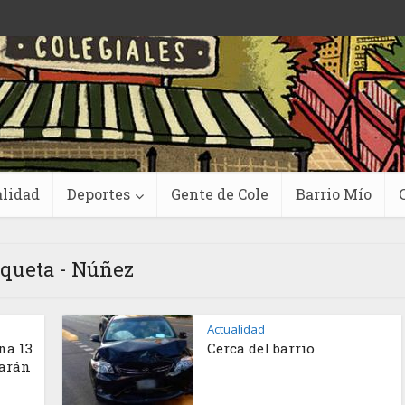
lidad
Deportes
Gente de Cole
Barrio Mío
iqueta - Núñez
Actualidad
na 13
Cerca del barrio
harán