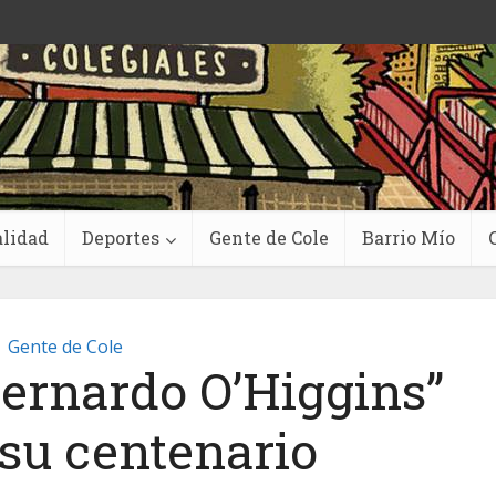
lidad
Deportes
Gente de Cole
Barrio Mío
Gente de Cole
Bernardo O’Higgins”
 su centenario