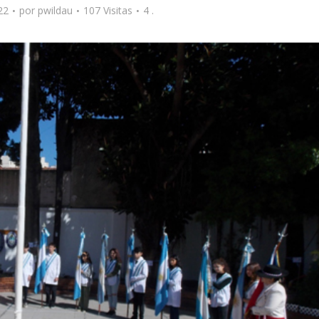
22
por
pwildau
107 Visitas
4 .