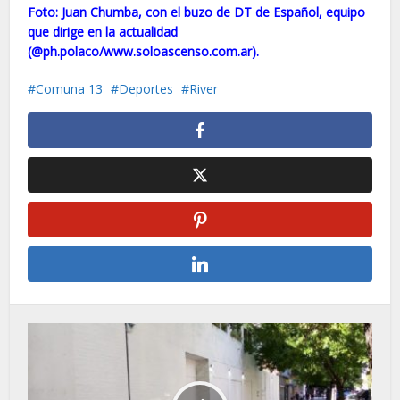
Foto: Juan Chumba, con el buzo de DT de Español, equipo
que dirige en la actualidad
(@ph.polaco/www.soloascenso.com.ar).
Comuna 13
Deportes
River