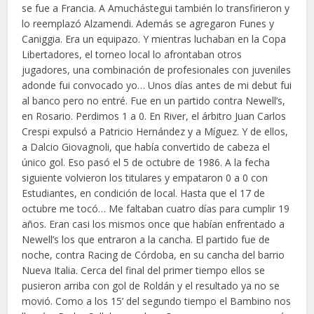
se fue a Francia. A Amuchástegui también lo transfirieron y
lo reemplazó Alzamendi. Además se agregaron Funes y
Caniggia. Era un equipazo. Y mientras luchaban en la Copa
Libertadores, el torneo local lo afrontaban otros
jugadores, una combinación de profesionales con juveniles
adonde fui convocado yo… Unos días antes de mi debut fui
al banco pero no entré. Fue en un partido contra Newell’s,
en Rosario. Perdimos 1 a 0. En River, el árbitro Juan Carlos
Crespi expulsó a Patricio Hernández y a Míguez. Y de ellos,
a Dalcio Giovagnoli, que había convertido de cabeza el
único gol. Eso pasó el 5 de octubre de 1986. A la fecha
siguiente volvieron los titulares y empataron 0 a 0 con
Estudiantes, en condición de local. Hasta que el 17 de
octubre me tocó… Me faltaban cuatro días para cumplir 19
años. Eran casi los mismos once que habían enfrentado a
Newell’s los que entraron a la cancha. El partido fue de
noche, contra Racing de Córdoba, en su cancha del barrio
Nueva Italia. Cerca del final del primer tiempo ellos se
pusieron arriba con gol de Roldán y el resultado ya no se
movió. Como a los 15’ del segundo tiempo el Bambino nos