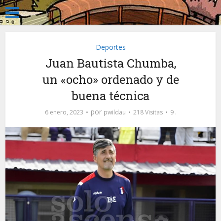
Deportes
Juan Bautista Chumba,
un «ocho» ordenado y de
buena técnica
por
6 enero, 2023
pwildau
218 Visitas
9 .