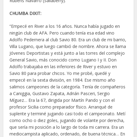
Rubens Navarro (Sallaberry).
CHUMBA DIXIT:
“Empecé en River a los 16 años. Nunca había jugado en
ningún club de AFA. Pero cuando tenía esa edad vino
Adolfo Pedernera al club Savio 80. Era un club de mi barrio,
Villa Lugano, que luego cambió de nombre. Ahora se llama
Jóvenes Deportistas y está junto a las torres del complejo
General Savio, más conocido como Lugano I y II. Don
Adolfo trabajaba en las inferiores de River y estuvo en
Savio 80 para probar chicos. Yo me probé, quedé y
empecé en la sexta división, en 1984. Ese mismo año
salimos campeones de la categoría. Tenía de compañeros
a Caniggia, Gustavo Zapata, Adrián Pasceri, Sergio
Míguez… Era la 67, dirigida por Martín Pando y con el
profesor Sicilia como preparador físico. Arranqué de
suplente y terminé jugando casi todo el campeonato. Metí
como ocho o diez goles, jugando de volante por derecha,
que sería mi posición a lo largo de toda mi carrera. Era un
mediocampista aplicado, ordenado, de buena técnica… En