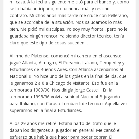
mi casa. A la fecha siguiente me citó para el banco y, como
se lo había anticipado, no fui nunca más y rescindí
contrato. Muchos años más tarde me crucé con Pellerano,
que se acordaba de la situación. Nos saludamos lo más
bien. Me pidió mil disculpas. Yo soy muy frontal, pero no le
guardaba ningún rencor. Ya siendo director técnico, tenía
claro que este tipo de cosas suceden…
Al irme de Platense, comencé mi carrera en el ascenso:
jugué Atlanta, Almagro, El Porvenir, Italiano, Temperley y
Estudiantes de Buenos Aires. Con Atlanta ascendimos al
Nacional B. Yo hice uno de los goles en la final de ida, que
le ganamos 2 a 0 a Chicago de visitante. Eso fue en la
temporada 1989/90. Nos dirigía Jorge Castelli. En la
temporada 1995/96 volví a subir al Nacional B jugando
para Italiano, con Caruso Lombardi de técnico. Aquella vez
superamos en la final a Estudiantes.
A los 29 años me retiré. Estaba harto del trato que le
daban los dirigentes al jugador en general. Me cansó el
esfuerzo que había que hacer para poder cobrar. El