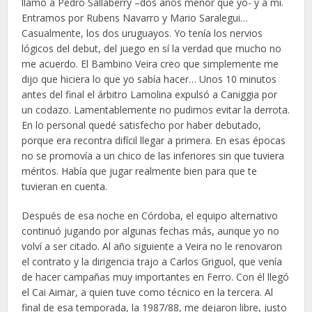
llamó a Pedro Sallaberry –dos años menor que yo- y a mí.
Entramos por Rubens Navarro y Mario Saralegui…
Casualmente, los dos uruguayos. Yo tenía los nervios
lógicos del debut, del juego en sí la verdad que mucho no
me acuerdo. El Bambino Veira creo que simplemente me
dijo que hiciera lo que yo sabía hacer… Unos 10 minutos
antes del final el árbitro Lamolina expulsó a Caniggia por
un codazo. Lamentablemente no pudimos evitar la derrota.
En lo personal quedé satisfecho por haber debutado,
porque era recontra difícil llegar a primera. En esas épocas
no se promovía a un chico de las inferiores sin que tuviera
méritos. Había que jugar realmente bien para que te
tuvieran en cuenta.
Después de esa noche en Córdoba, el equipo alternativo
continuó jugando por algunas fechas más, aunque yo no
volví a ser citado. Al año siguiente a Veira no le renovaron
el contrato y la dirigencia trajo a Carlos Griguol, que venía
de hacer campañas muy importantes en Ferro. Con él llegó
el Cai Aimar, a quien tuve como técnico en la tercera. Al
final de esa temporada, la 1987/88, me dejaron libre, justo