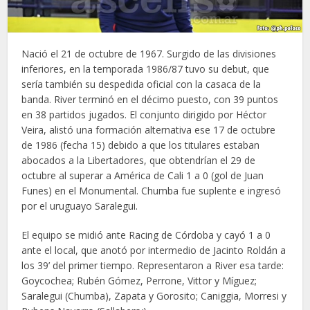
Nació el 21 de octubre de 1967. Surgido de las divisiones
inferiores, en la temporada 1986/87 tuvo su debut, que
sería también su despedida oficial con la casaca de la
banda. River terminó en el décimo puesto, con 39 puntos
en 38 partidos jugados. El conjunto dirigido por Héctor
Veira, alistó una formación alternativa ese 17 de octubre
de 1986 (fecha 15) debido a que los titulares estaban
abocados a la Libertadores, que obtendrían el 29 de
octubre al superar a América de Cali 1 a 0 (gol de Juan
Funes) en el Monumental. Chumba fue suplente e ingresó
por el uruguayo Saralegui.
El equipo se midió ante Racing de Córdoba y cayó 1 a 0
ante el local, que anotó por intermedio de Jacinto Roldán a
los 39’ del primer tiempo. Representaron a River esa tarde:
Goycochea; Rubén Gómez, Perrone, Vittor y Míguez;
Saralegui (Chumba), Zapata y Gorosito; Caniggia, Morresi y