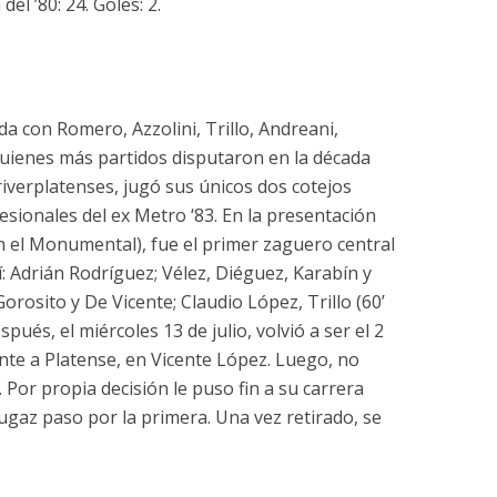
del ’80: 24. Goles: 2.
a con Romero, Azzolini, Trillo, Andreani,
 quienes más partidos disputaron en la década
 riverplatenses, jugó sus únicos dos cotejos
fesionales del ex Metro ‘83. En la presentación
en el Monumental), fue el primer zaguero central
í: Adrián Rodríguez; Vélez, Diéguez, Karabín y
orosito y De Vicente; Claudio López, Trillo (60’
pués, el miércoles 13 de julio, volvió a ser el 2
rente a Platense, en Vicente López. Luego, no
6. Por propia decisión le puso fin a su carrera
gaz paso por la primera. Una vez retirado, se