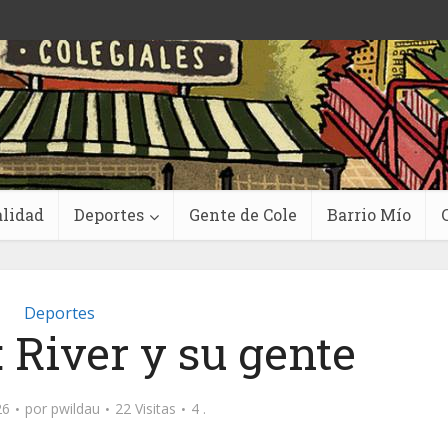
lidad
Deportes
Gente de Cole
Barrio Mío
Deportes
 River y su gente
26
por
pwildau
22 Visitas
4 .