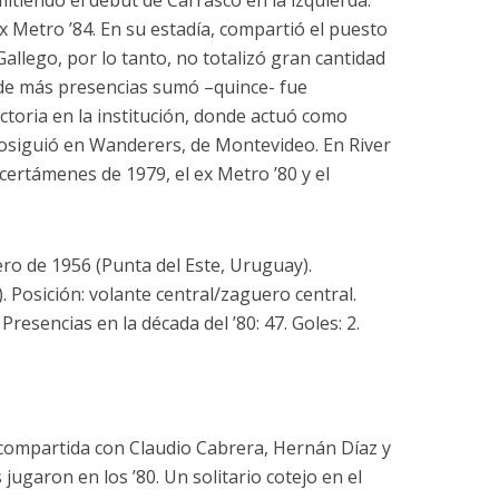
mitiendo el debut de Carrasco en la izquierda.
x Metro ’84. En su estadía, compartió el puesto
llego, por lo tanto, no totalizó gran cantidad
de más presencias sumó –quince- fue
ctoria en la institución, donde actuó como
osiguió en Wanderers, de Montevideo. En River
 certámenes de 1979, el ex Metro ’80 y el
ero de 1956 (Punta del Este, Uruguay).
 Posición: volante central/zaguero central.
 Presencias en la década del ’80: 47. Goles: 2.
(compartida con Claudio Cabrera, Hernán Díaz y
ugaron en los ’80. Un solitario cotejo en el