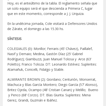
Hoy, es el anteúltimo de la tabla. El reglamento señala que
un solo equipo será el que descienda a Primera C, lugar
que en este momento, corresponde a J. J. Urquiza.
En la undécima jornada, Cole visitará a Defensores Unidos
de Zárate, el domingo a las 15.30 hs.
SÍNTESIS
COLEGIALES (0): Monllor; Ferraris (45’ Chávez), Paillalef,
Nasif y Demaio; Medina, Gastón Díaz (25’ Gabriel
Rodríguez); Giambuzzi, Juan Manuel Tolosa y Arce (63’
Poletto); Franco Toloza. DT: Leonardo Estévez. Suplentes:
Atamañuk, Conicelli, Fidalgo y Stable.
ALMIRANTE BROWN (2): Giordano; Centurión, Monserrat,
Machuca y Blas García Montero; Diego García (57’ Alonso),
Britez Ojeda, Ocampo (48’ Cristian Canan) y Melillo; Bueno
y Penco (68’ Corzo). DT: Blas Giunta. Suplentes: Mena
Gerez, Grandi, Guzmán e Ibáñez.