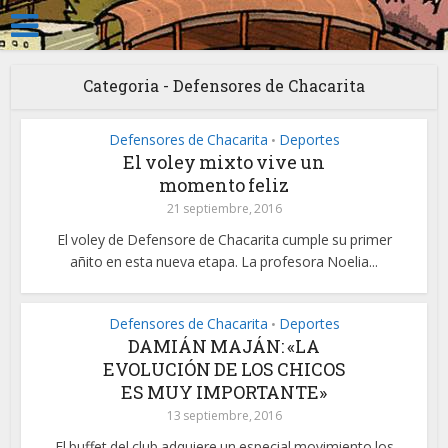
Categoria - Defensores de Chacarita
Defensores de Chacarita
Deportes
•
El voley mixto vive un
momento feliz
21 septiembre, 2016
El voley de Defensore de Chacarita cumple su primer
añito en esta nueva etapa. La profesora Noelia...
Defensores de Chacarita
Deportes
•
DAMIÁN MAJÁN: «LA
EVOLUCIÓN DE LOS CHICOS
ES MUY IMPORTANTE»
13 septiembre, 2016
El buffet del club adquiere un especial movimiento los