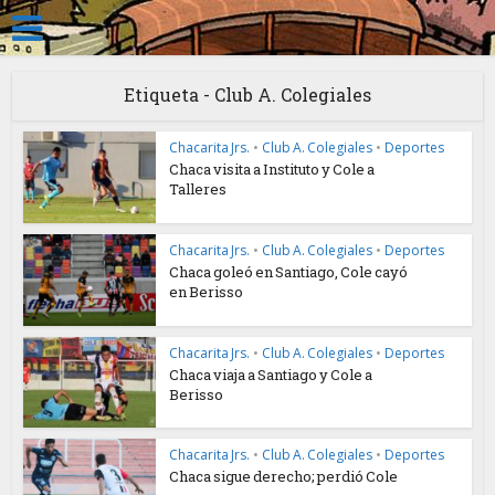
Etiqueta - Club A. Colegiales
Chacarita Jrs.
•
Club A. Colegiales
•
Deportes
Chaca visita a Instituto y Cole a
Talleres
Chacarita Jrs.
•
Club A. Colegiales
•
Deportes
Chaca goleó en Santiago, Cole cayó
en Berisso
Chacarita Jrs.
•
Club A. Colegiales
•
Deportes
Chaca viaja a Santiago y Cole a
Berisso
Chacarita Jrs.
•
Club A. Colegiales
•
Deportes
Chaca sigue derecho; perdió Cole