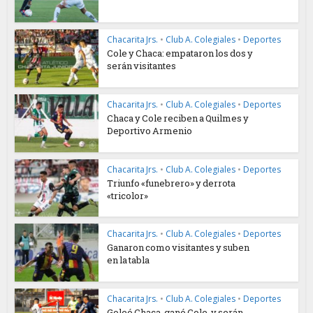
Chacarita Jrs.
•
Club A. Colegiales
•
Deportes
Cole y Chaca: empataron los dos y
serán visitantes
Chacarita Jrs.
•
Club A. Colegiales
•
Deportes
Chaca y Cole reciben a Quilmes y
Deportivo Armenio
Chacarita Jrs.
•
Club A. Colegiales
•
Deportes
Triunfo «funebrero» y derrota
«tricolor»
Chacarita Jrs.
•
Club A. Colegiales
•
Deportes
Ganaron como visitantes y suben
en la tabla
Chacarita Jrs.
•
Club A. Colegiales
•
Deportes
Goleó Chaca, ganó Cole, y serán